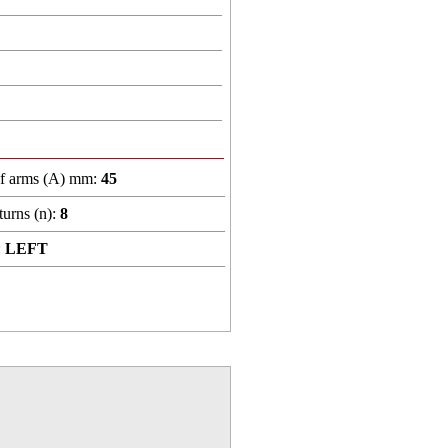
of arms (A) mm:
45
urns (n):
8
:
LEFT