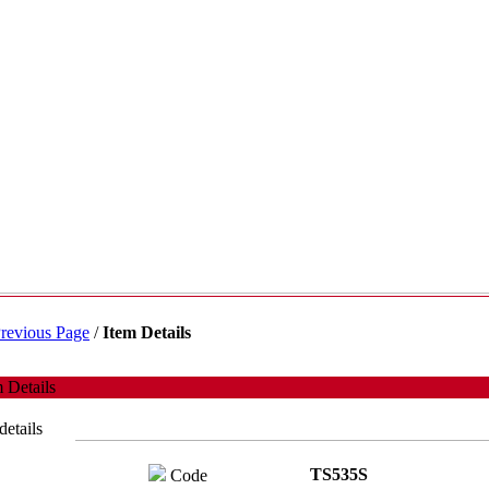
revious Page
/
Item Details
 Details
details
TS535S
Code