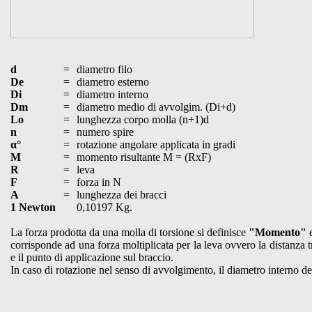
d
=
diametro filo
De
=
diametro esterno
Di
=
diametro interno
Dm
=
diametro medio di avvolgim. (Di+d)
Lo
=
lunghezza corpo molla (n+1)d
n
=
numero spire
α°
=
rotazione angolare applicata in gradi
M
=
momento risultante M = (RxF)
R
=
leva
F
=
forza in N
A
=
lunghezza dei bracci
1 Newton
0,10197 Kg.
La forza prodotta da una molla di torsione si definisce
"Momento"
e
corrisponde ad una forza moltiplicata per la leva ovvero la distanza 
e il punto di applicazione sul braccio.
In caso di rotazione nel senso di avvolgimento, il diametro interno del