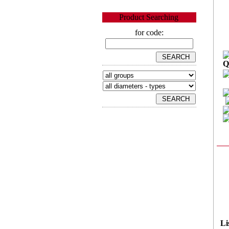
Product Searching
for code:
Q
Li