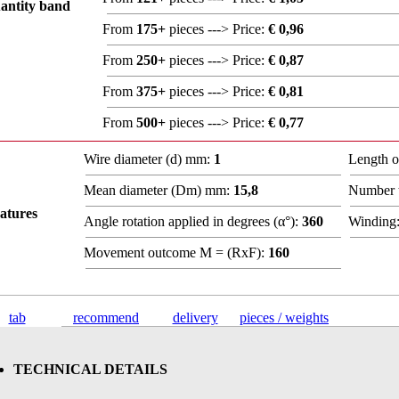
antity band
From
175+
pieces ---> Price:
€ 0,96
From
250+
pieces ---> Price:
€ 0,87
From
375+
pieces ---> Price:
€ 0,81
From
500+
pieces ---> Price:
€ 0,77
Wire diameter (d) mm:
1
Length 
Mean diameter (Dm) mm:
15,8
Number t
atures
Angle rotation applied in degrees (α°):
360
Winding
Movement outcome M = (RxF):
160
tab
recommend
delivery
pieces / weights
TECHNICAL DETAILS