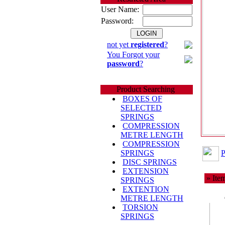
User Name:
Password:
not yet
registered
?
You Forgot your
password
?
Product Searching
BOXES OF
SELECTED
SPRINGS
COMPRESSION
METRE LENGTH
COMPRESSION
P
SPRINGS
DISC SPRINGS
EXTENSION
» Item
SPRINGS
EXTENTION
METRE LENGTH
TORSION
SPRINGS