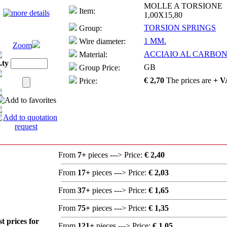
MOLLE A TORSIONE
Item:
1,00X15,80
TORSION SPRINGS
Group:
1 MM.
Wire diameter:
Zoom
ACCIAIO AL CARBONI
Material:
.ty
GB
Group Price:
€ 2,70
The prices are
+ V
Price:
From
7+
pieces ---> Price:
€ 2,40
From
17+
pieces ---> Price:
€ 2,03
From
37+
pieces ---> Price:
€ 1,65
From
75+
pieces ---> Price:
€ 1,35
st prices for
From
121+
pieces ---> Price:
€ 1,05