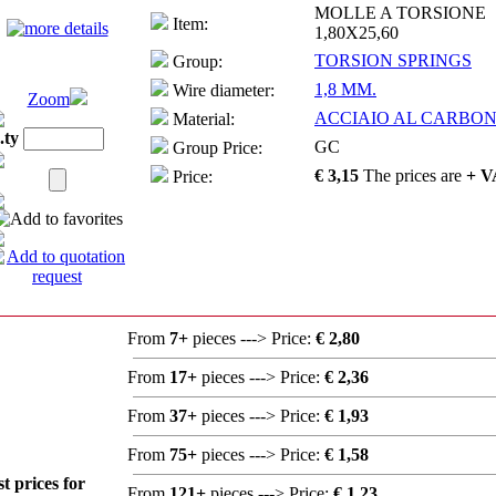
MOLLE A TORSIONE
Item:
1,80X25,60
TORSION SPRINGS
Group:
1,8 MM.
Wire diameter:
Zoom
ACCIAIO AL CARBONI
Material:
.ty
GC
Group Price:
€ 3,15
The prices are
+ V
Price:
From
7+
pieces ---> Price:
€ 2,80
From
17+
pieces ---> Price:
€ 2,36
From
37+
pieces ---> Price:
€ 1,93
From
75+
pieces ---> Price:
€ 1,58
st prices for
From
121+
pieces ---> Price:
€ 1,23