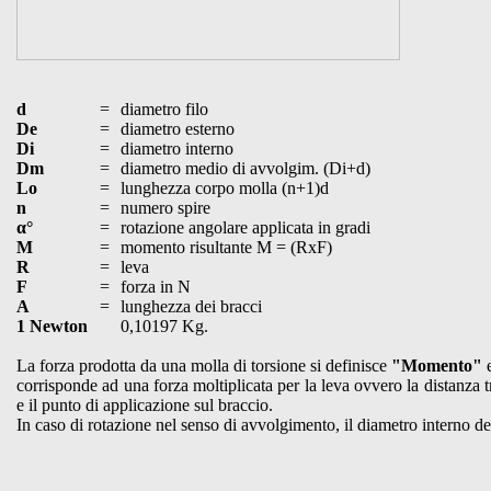
d
=
diametro filo
De
=
diametro esterno
Di
=
diametro interno
Dm
=
diametro medio di avvolgim. (Di+d)
Lo
=
lunghezza corpo molla (n+1)d
n
=
numero spire
α°
=
rotazione angolare applicata in gradi
M
=
momento risultante M = (RxF)
R
=
leva
F
=
forza in N
A
=
lunghezza dei bracci
1 Newton
0,10197 Kg.
La forza prodotta da una molla di torsione si definisce
"Momento"
e
corrisponde ad una forza moltiplicata per la leva ovvero la distanza 
e il punto di applicazione sul braccio.
In caso di rotazione nel senso di avvolgimento, il diametro interno del