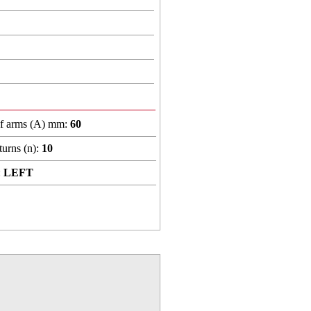
of arms (A) mm:
60
urns (n):
10
:
LEFT