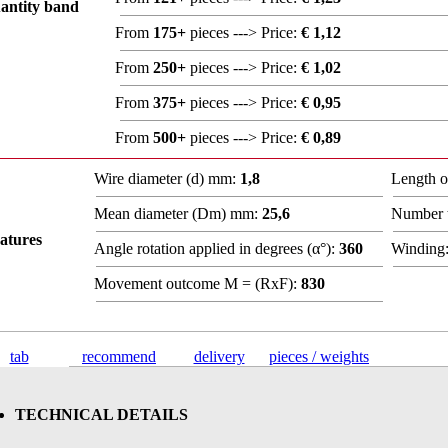
antity band
From
175+
pieces ---> Price:
€ 1,12
From
250+
pieces ---> Price:
€ 1,02
From
375+
pieces ---> Price:
€ 0,95
From
500+
pieces ---> Price:
€ 0,89
Wire diameter (d) mm:
1,8
Length 
Mean diameter (Dm) mm:
25,6
Number t
atures
Angle rotation applied in degrees (α°):
360
Winding
Movement outcome M = (RxF):
830
tab
recommend
delivery
pieces / weights
TECHNICAL DETAILS