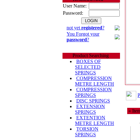
User Name:
Password:
not yet
registered
?
You Forgot your
password
?
Product Searching
BOXES OF
SELECTED
SPRINGS
COMPRESSION
METRE LENGTH
COMPRESSION
P
SPRINGS
DISC SPRINGS
EXTENSION
» Item
SPRINGS
EXTENTION
METRE LENGTH
TORSION
SPRINGS