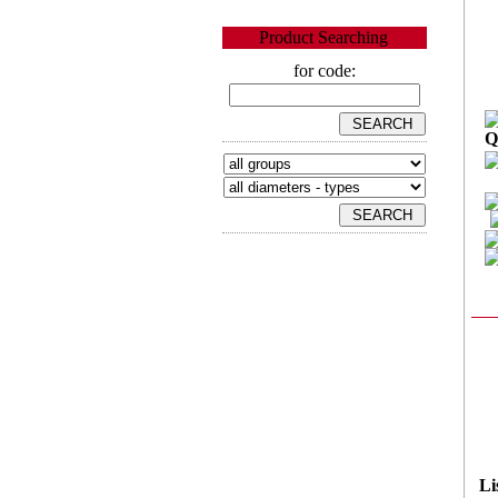
Product Searching
for code:
Q
Li