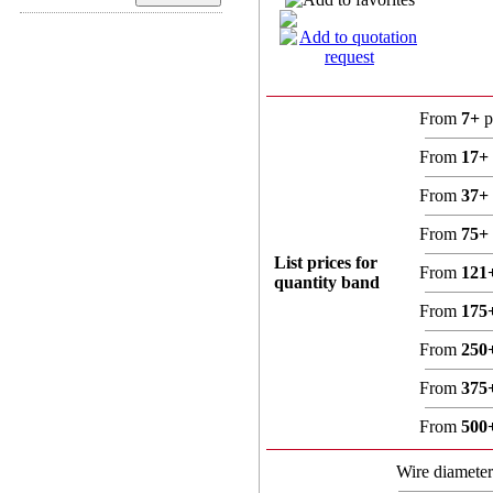
From
7+
p
From
17+
From
37+
From
75+
List prices for
From
121
quantity band
From
175
From
250
From
375
From
500
Wire diamete