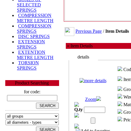
SELECTED
SPRINGS
COMPRESSION
METRE LENGTH
COMPRESSION
Previous Page
/
Item Details
SPRINGS
DISC SPRINGS
EXTENSION
» Item Details
SPRINGS
EXTENTION
details
METRE LENGTH
TORSION
SPRINGS
Cod
Item
Product Searching
Gro
for code:
Wire
Zoom
Mate
Q.ty
Grou
Pric