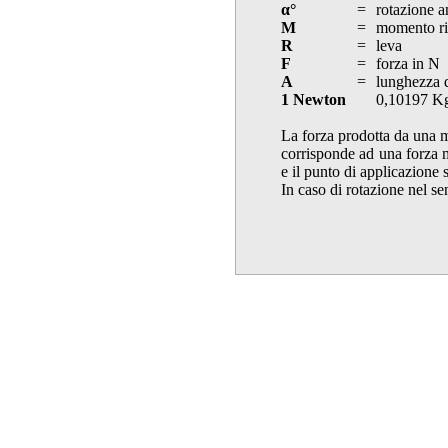
α°
=
rotazione a
M
=
momento ri
R
=
leva
F
=
forza in N
A
=
lunghezza d
1 Newton
0,10197 K
La forza prodotta da una m
corrisponde ad una forza m
e il punto di applicazione 
In caso di rotazione nel se