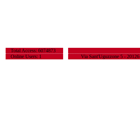
Total Access: 6074873
Online Users: 1
Via Sant'Uguzzone 5 - 20126