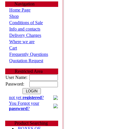
Navigation
Home Page
Shop
Conditions of Sale
Info and contacts
Delivery Charges
Where we are
Cart
Frequently Questions
Quotation Request
Restricted Area
User Name:
Password:
not yet
registered
?
You Forgot your
password
?
Product Searching
BOXES OF