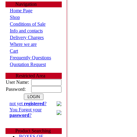
Navigation
Home Page
Shop
Conditions of Sale
Info and contacts
Delivery Charges
Where we are
Cart
Frequently Questions
Quotation Request
Restricted Area
User Name:
Password:
not yet
registered
?
You Forgot your
password
?
Product Searching
BOXES OF