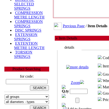
SELECTED
SPRINGS
COMPRESSION
METRE LENGTH
COMPRESSION
Previous Page
/
Item Details
SPRINGS
DISC SPRINGS
EXTENSION
» Item Details
SPRINGS
EXTENTION
details
METRE LENGTH
TORSION
SPRINGS
Cod
Item
Product Searching
Gro
for code:
Wire
Zoom
Mate
Q.ty
Grou
Pric