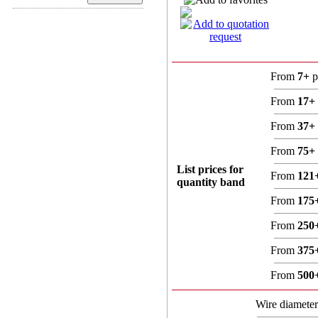
From
7+
p
From
17+
From
37+
From
75+
List prices for
From
121
quantity band
From
175
From
250
From
375
From
500
Wire diamete