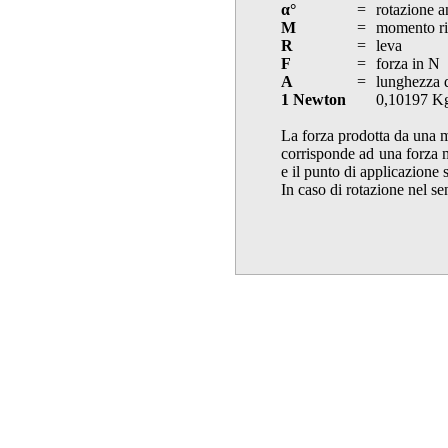
α°
=
rotazione a
M
=
momento ri
R
=
leva
F
=
forza in N
A
=
lunghezza d
1 Newton
0,10197 K
La forza prodotta da una m
corrisponde ad una forza m
e il punto di applicazione 
In caso di rotazione nel se