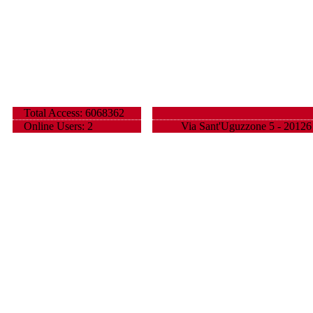
Total Access: 6068362
Online Users: 2
Via Sant'Uguzzone 5 - 20126