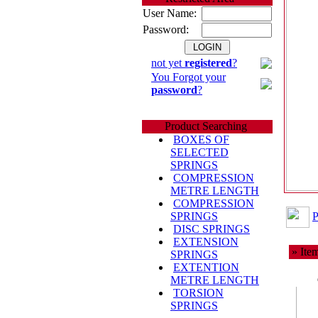
User Name:
Password:
not yet
registered
?
You Forgot your
password
?
Product Searching
BOXES OF
SELECTED
SPRINGS
COMPRESSION
METRE LENGTH
COMPRESSION
P
SPRINGS
DISC SPRINGS
EXTENSION
» Item
SPRINGS
EXTENTION
METRE LENGTH
TORSION
SPRINGS