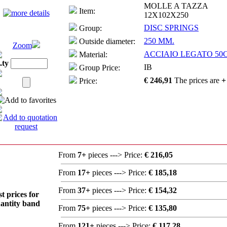
MOLLE A TAZZA
Item:
12X102X250
DISC SPRINGS
Group:
250 MM.
Outside diameter:
Zoom
ACCIAIO LEGATO 50
Material:
.ty
IB
Group Price:
€ 246,91
The prices are
+
Price:
From
7+
pieces ---> Price:
€ 216,05
From
17+
pieces ---> Price:
€ 185,18
From
37+
pieces ---> Price:
€ 154,32
st prices for
antity band
From
75+
pieces ---> Price:
€ 135,80
From
121+
pieces ---> Price:
€ 117,28