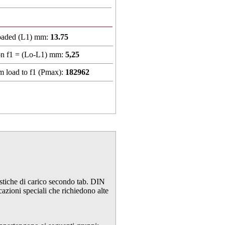
loaded (L1) mm:
13.75
on f1 = (Lo-L1) mm:
5,25
 load to f1 (Pmax):
182962
ristiche di carico secondo tab. DIN
cazioni speciali che richiedono alte