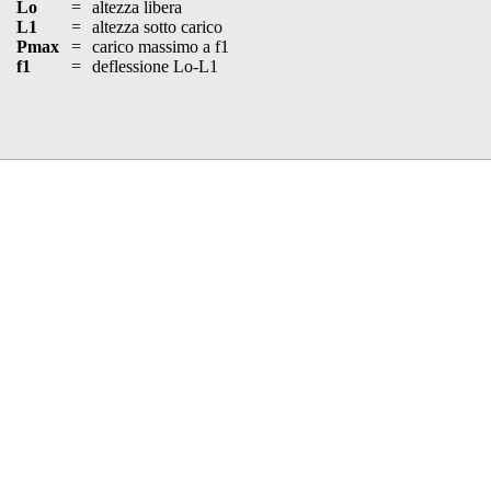
Lo
=
altezza libera
L1
=
altezza sotto carico
Pmax
=
carico massimo a f1
f1
=
deflessione Lo-L1