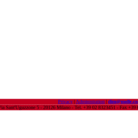
Privacy
|
Administration
|
dim@molle.c
ia Sant'Uguzzone 5 - 20126 Milano - Tel. +39 02 8323451 - Fax +3