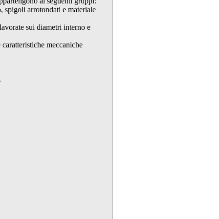
ppartengono ai seguenti gruppi:
 spigoli arrotondati e materiale
lavorate sui diametri interno e
e caratteristiche meccaniche
.