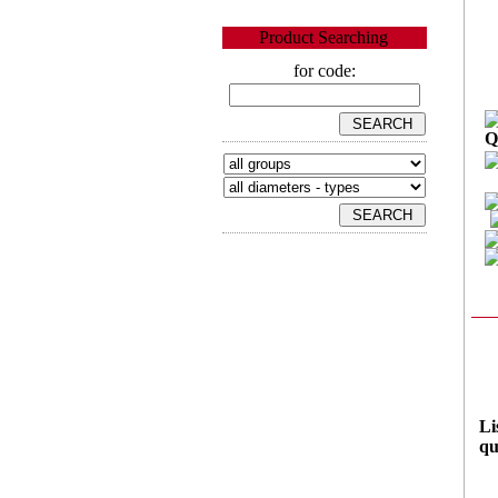
Product Searching
for code:
Q
Li
qu