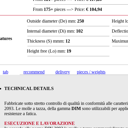
From
175+
pieces ---> Price:
€ 104,94
Outside diameter (De) mm:
250
Height 
Internal diameter (Di) mm:
102
Deflecti
atures
Thickness (S) mmm:
12
Maximum
Height free (Lo) mm:
19
tab
recommend
delivery
pieces / weights
TECHNICAL DETAILS
Fabbricate sotto stretto controllo di qualità in conformità alle caratte
2093. Le molle a tazza, della gamma
DIM
sono utilizzabili per appli
resistenze a fatica.
ESECUZIONE E LAVORAZIONE