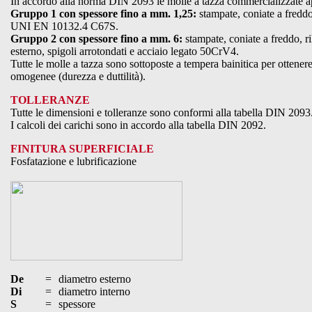
In accordo alla norma DIN 2093 le molle a tazza commercializzate a
Gruppo 1 con spessore fino a mm. 1,25:
stampate, coniate a freddo,
UNI EN 10132.4 C67S.
Gruppo 2 con spessore fino a mm. 6:
stampate, coniate a freddo, ri
esterno, spigoli arrotondati e acciaio legato 50CrV4.
Tutte le molle a tazza sono sottoposte a tempera bainitica per ottener
omogenee (durezza e duttilità).
TOLLERANZE
Tutte le dimensioni e tolleranze sono conformi alla tabella DIN 2093
I calcoli dei carichi sono in accordo alla tabella DIN 2092.
FINITURA SUPERFICIALE
Fosfatazione e lubrificazione
De
=
diametro esterno
Di
=
diametro interno
S
=
spessore