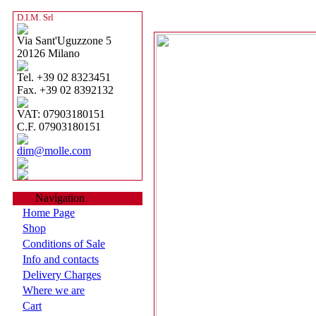
D.I.M. Srl
Via Sant'Uguzzone 5
20126 Milano
Tel. +39 02 8323451
Fax. +39 02 8392132
VAT: 07903180151
C.F. 07903180151
dim@molle.com
Navigation
Home Page
Shop
Conditions of Sale
Info and contacts
Delivery Charges
Where we are
Cart