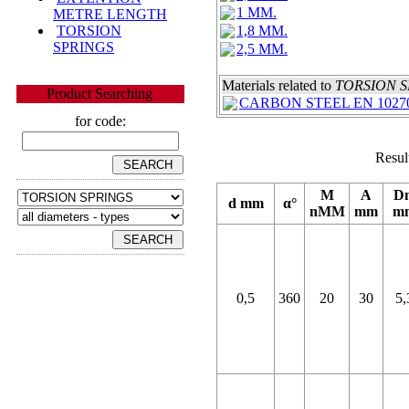
1 MM.
METRE LENGTH
TORSION
1,8 MM.
SPRINGS
2,5 MM.
Materials related to
TORSION S
Product Searching
CARBON STEEL EN 10270
for code:
Resul
M
A
D
d mm
α°
nMM
mm
m
0,5
360
20
30
5,