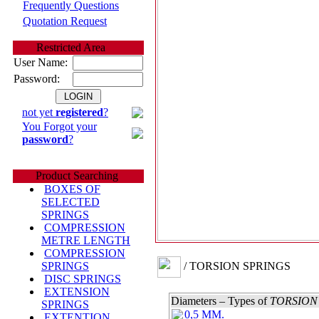
Frequently Questions
Quotation Request
Restricted Area
User Name:
Password:
not yet
registered
?
You Forgot your
password
?
Product Searching
BOXES OF
SELECTED
SPRINGS
COMPRESSION
METRE LENGTH
COMPRESSION
/ TORSION SPRINGS
SPRINGS
DISC SPRINGS
EXTENSION
Diameters – Types of
TORSION
SPRINGS
0,5 MM.
EXTENTION