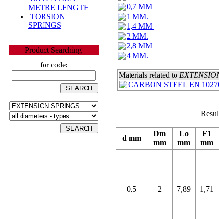
0,7 MM.
METRE LENGTH
TORSION
1 MM.
SPRINGS
1,4 MM.
2 MM.
2,8 MM.
Product Searching
4 MM.
for code:
Materials related to
EXTENSIO
CARBON STEEL EN 10270
Resul
Dm
Lo
F1
d mm
mm
mm
mm
0,5
2
7,89
1,71