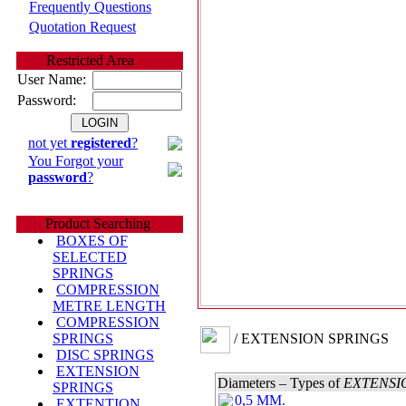
Frequently Questions
Quotation Request
Restricted Area
User Name:
Password:
not yet
registered
?
You Forgot your
password
?
Product Searching
BOXES OF
SELECTED
SPRINGS
COMPRESSION
METRE LENGTH
COMPRESSION
/ EXTENSION SPRINGS
SPRINGS
DISC SPRINGS
EXTENSION
Diameters – Types of
EXTENSI
SPRINGS
0,5 MM.
EXTENTION