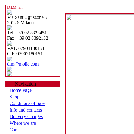
D.I.M. Srl
Via Sant'Uguzzone 5
20126 Milano
Tel. +39 02 8323451
Fax. +39 02 8392132
VAT: 07903180151
C.F. 07903180151
dim@molle.com
Navigation
Home Page
Shop
Conditions of Sale
Info and contacts
Delivery Charges
Where we are
Cart