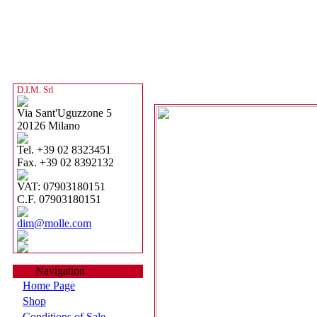
D.I.M. Srl
Via Sant'Uguzzone 5
20126 Milano
Tel. +39 02 8323451
Fax. +39 02 8392132
VAT: 07903180151
C.F. 07903180151
dim@molle.com
Navigation
Home Page
Shop
Conditions of Sale