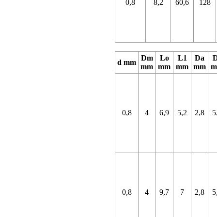
0,8
8,2
60,6
128
Dm
Lo
L1
Da
D
d mm
mm
mm
mm
mm
m
0,8
4
6,9
5,2
2,8
5
0,8
4
9,7
7
2,8
5