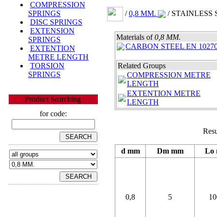
COMPRESSION
/
0,8 MM.
/ STAINLESS 
SPRINGS
DISC SPRINGS
EXTENSION
Materials of
0,8 MM.
SPRINGS
CARBON STEEL EN 10270
EXTENTION
METRE LENGTH
TORSION
Related Groups
SPRINGS
COMPRESSION METRE
LENGTH
EXTENTION METRE
Product Searching
LENGTH
for code:
Resu
d mm
Dm mm
Lo
0,8
5
10