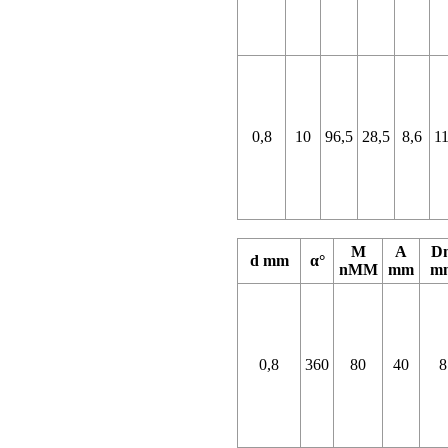
0,8
10
96,5
28,5
8,6
11
M
A
D
d mm
α°
nMM
mm
m
0,8
360
80
40
8