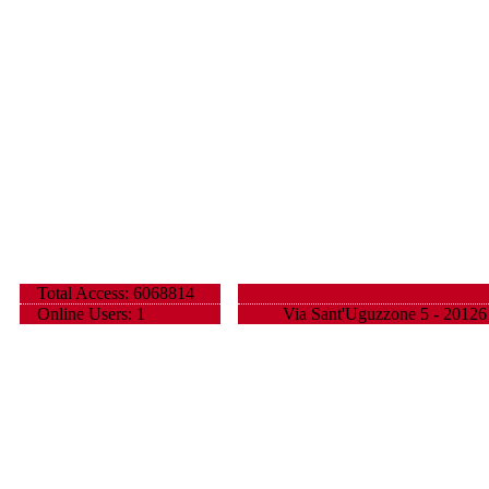
Total Access: 6068814
Online Users: 1
Via Sant'Uguzzone 5 - 20126