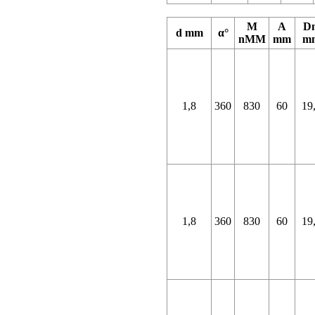
M
A
D
d mm
α°
nMM
mm
m
1,8
360
830
60
19
1,8
360
830
60
19