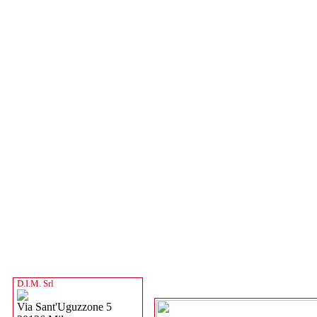
D.I.M. Srl
Via Sant'Uguzzone 5