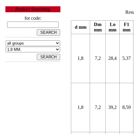
Product Searching
Resu
for code:
Dm
Lo
F1
d mm
mm
mm
mm
1,8
7,2
28,4
5,37
1,8
7,2
39,2
8,59