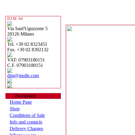
D.I.M. Srl
Via Sant'Uguzzone 5
20126 Milano
Tel. +39 02 8323451
Fax. +39 02 8392132
VAT: 07903180151
C.F. 07903180151
dim@molle.com
Navigation
Home Page
Shop
Conditions of Sale
Info and contacts
Delivery Charges