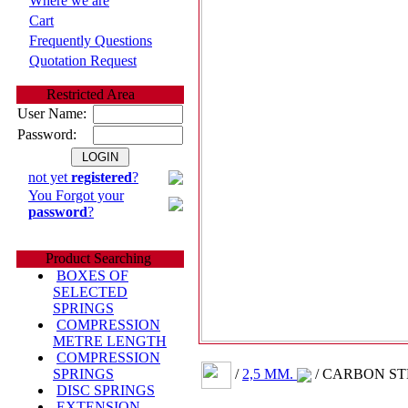
Where we are
Cart
Frequently Questions
Quotation Request
Restricted Area
User Name:
Password:
not yet
registered
?
You Forgot your
password
?
Product Searching
BOXES OF
SELECTED
SPRINGS
COMPRESSION
METRE LENGTH
COMPRESSION
/
2,5 MM.
/ CARBON STE
SPRINGS
DISC SPRINGS
EXTENSION