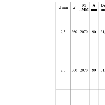
M
A
D
d mm
α°
nMM
mm
m
2,5
360
2070
90
31
2,5
360
2070
90
31