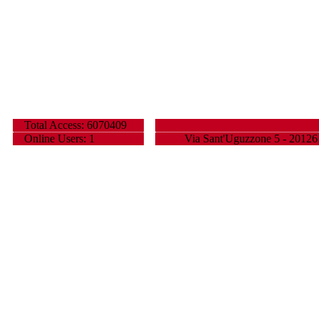
Total Access: 6070409
Online Users: 1
Via Sant'Uguzzone 5 - 20126