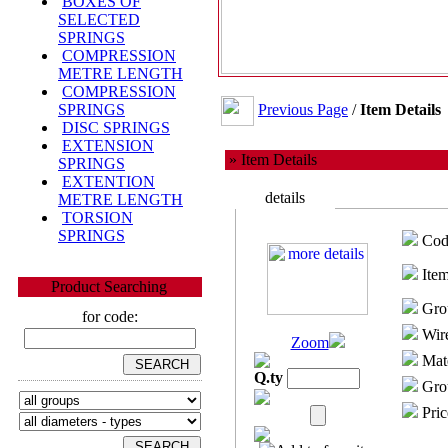
BOXES OF
SELECTED
SPRINGS
COMPRESSION
METRE LENGTH
COMPRESSION
Previous Page
/
Item Details
SPRINGS
DISC SPRINGS
EXTENSION
» Item Details
SPRINGS
EXTENTION
details
METRE LENGTH
TORSION
SPRINGS
Cod
Item
Product Searching
Gro
for code:
Wire
Zoom
Mate
Q.ty
Grou
Pric