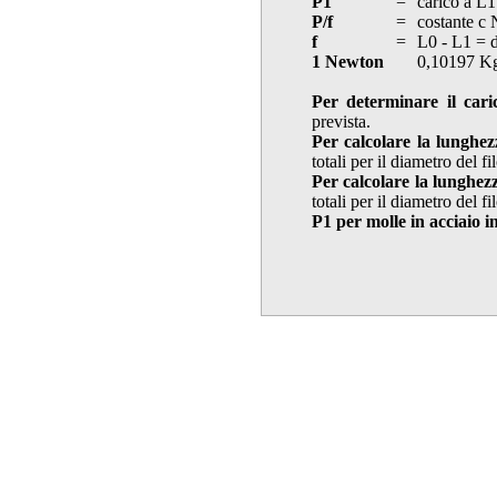
P1
=
carico a L1
P/f
=
costante c
f
=
L0 - L1 = 
1 Newton
0,10197 K
Per determinare il cari
prevista.
Per calcolare la lunghez
totali per il diametro del f
Per calcolare la lunghez
totali per il diametro del f
P1 per molle in acciaio i