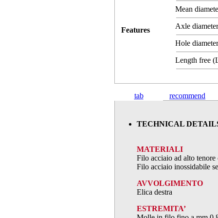
Mean diamet
Axle diameter
Features
Hole diameter
Length free 
tab
recommend
TECHNICAL DETAIL
MATERIALI
Filo acciaio ad alto teno
Filo acciaio inossidabile
AVVOLGIMENTO
Elica destra
ESTREMITA’
Molle in filo fino a mm.0,