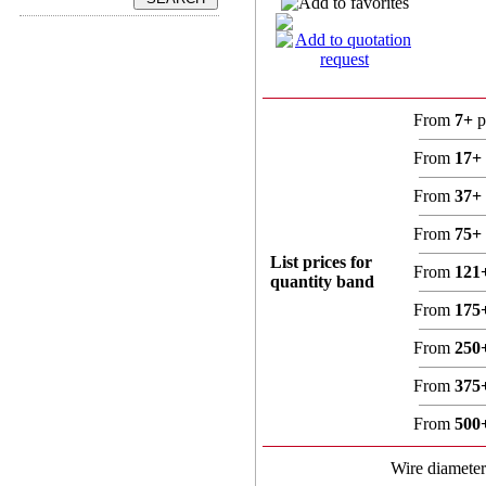
From
7+
p
From
17+
From
37+
From
75+
List prices for
From
121
quantity band
From
175
From
250
From
375
From
500
Wire diamete