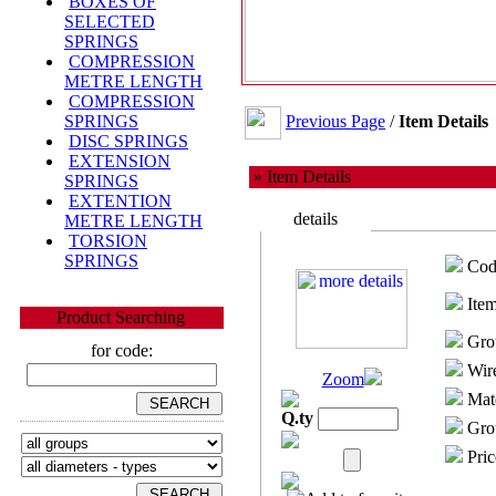
BOXES OF
SELECTED
SPRINGS
COMPRESSION
METRE LENGTH
COMPRESSION
Previous Page
/
Item Details
SPRINGS
DISC SPRINGS
EXTENSION
» Item Details
SPRINGS
EXTENTION
details
METRE LENGTH
TORSION
SPRINGS
Cod
Item
Product Searching
Gro
for code:
Wire
Zoom
Mate
Q.ty
Grou
Pric