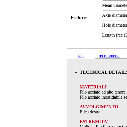
Mean diamet
Axle diameter
Features
Hole diameter
Length free 
tab
recommend
TECHNICAL DETAIL
MATERIALI
Filo acciaio ad alto teno
Filo acciaio inossidabile
AVVOLGIMENTO
Elica destra
ESTREMITA’
Molle in filo fino a mm.0,