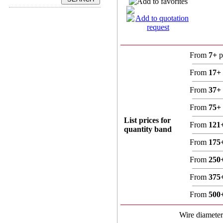
From
7+
p
From
17+
From
37+
From
75+
List prices for
From
121
quantity band
From
175
From
250
From
375
From
500
Wire diamete