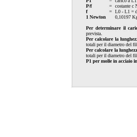
P1
=
carico a L1
P/f
=
costante c
f
=
L0 - L1 = 
1 Newton
0,10197 K
Per determinare il cari
prevista.
Per calcolare la lunghez
totali per il diametro del f
Per calcolare la lunghez
totali per il diametro del f
P1 per molle in acciaio i