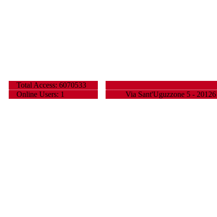
Total Access: 6070533
Online Users: 1
Via Sant'Uguzzone 5 - 20126