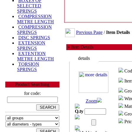
BOXES OF
SELECTED
SPRINGS
COMPRESSION
METRE LENGTH
COMPRESSION
Previous Page
/
Item Details
SPRINGS
DISC SPRINGS
EXTENSION
» Item Details
SPRINGS
EXTENTION
details
METRE LENGTH
TORSION
SPRINGS
Cod
Item
Product Searching
Gro
for code:
Wire
Zoom
Mate
Q.ty
Grou
Pric