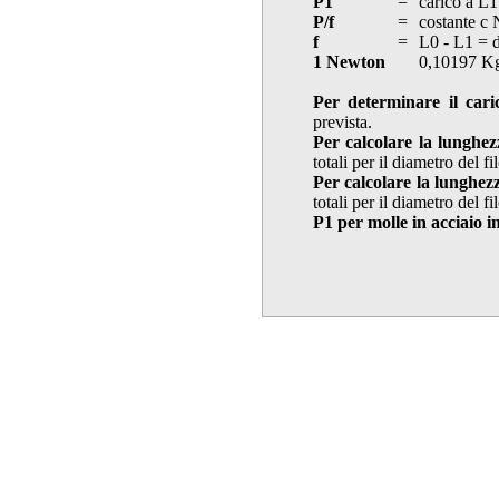
P1
=
carico a L1
P/f
=
costante c
f
=
L0 - L1 = 
1 Newton
0,10197 K
Per determinare il cari
prevista.
Per calcolare la lunghez
totali per il diametro del f
Per calcolare la lunghez
totali per il diametro del f
P1 per molle in acciaio i