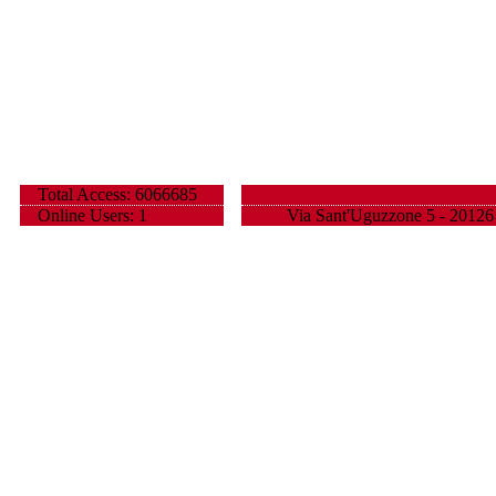
Total Access: 6066685
Online Users: 1
Via Sant'Uguzzone 5 - 20126