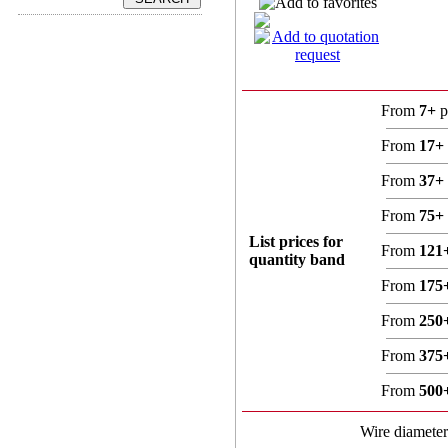
From
7+
p
From
17+
From
37+
From
75+
List prices for
From
121
quantity band
From
175
From
250
From
375
From
500
Wire diamete