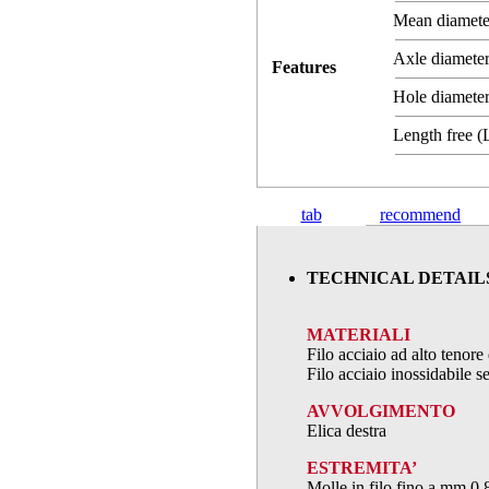
Mean diamet
Axle diameter
Features
Hole diameter
Length free 
tab
recommend
TECHNICAL DETAIL
MATERIALI
Filo acciaio ad alto teno
Filo acciaio inossidabile
AVVOLGIMENTO
Elica destra
ESTREMITA’
Molle in filo fino a mm.0,