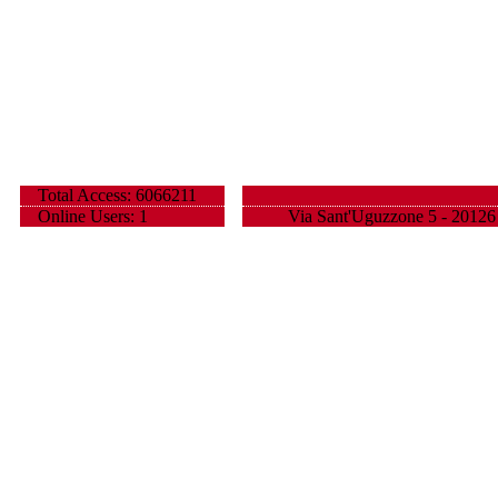
Total Access: 6066211
Online Users: 1
Via Sant'Uguzzone 5 - 20126