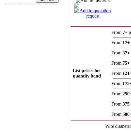
From
7+
p
From
17+
From
37+
From
75+
List prices for
From
121
quantity band
From
175
From
250
From
375
From
500
Wire diamete