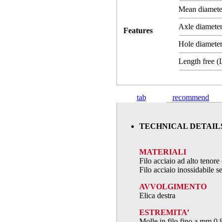
Mean diamet
Axle diameter
Features
Hole diameter
Length free 
tab
recommend
TECHNICAL DETAIL
MATERIALI
Filo acciaio ad alto teno
Filo acciaio inossidabile
AVVOLGIMENTO
Elica destra
ESTREMITA’
Molle in filo fino a mm.0,