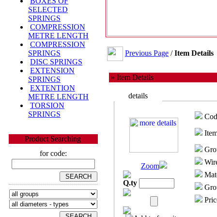
BOXES OF
SELECTED
SPRINGS
COMPRESSION
METRE LENGTH
COMPRESSION
Previous Page
/
Item Details
SPRINGS
DISC SPRINGS
EXTENSION
» Item Details
SPRINGS
EXTENTION
details
METRE LENGTH
TORSION
SPRINGS
Cod
Item
Product Searching
Gro
for code:
Wire
Zoom
Mate
Q.ty
Grou
Pric