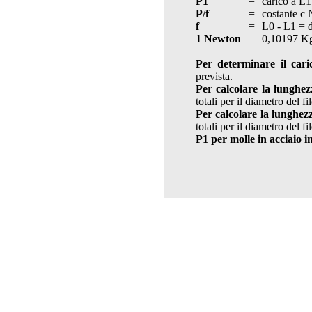
P1
=
carico a L1
P/f
=
costante c
f
=
L0 - L1 = 
1 Newton
0,10197 K
Per determinare il cari
prevista.
Per calcolare la lunghez
totali per il diametro del f
Per calcolare la lunghez
totali per il diametro del f
P1 per molle in acciaio i