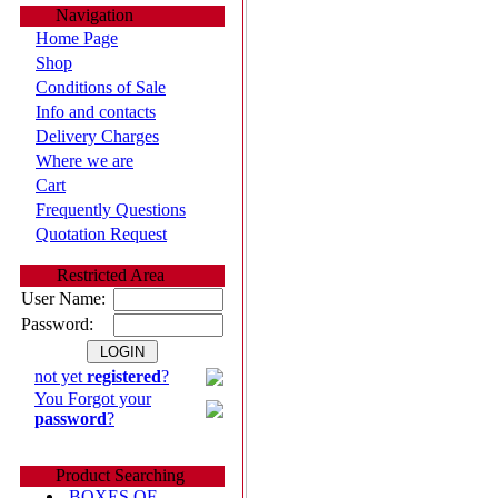
Navigation
Home Page
Shop
Conditions of Sale
Info and contacts
Delivery Charges
Where we are
Cart
Frequently Questions
Quotation Request
Restricted Area
User Name:
Password:
not yet
registered
?
You Forgot your
password
?
Product Searching
BOXES OF