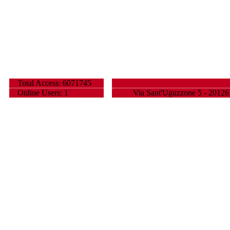
Total Access: 6071745
Online Users: 1
Via Sant'Uguzzone 5 - 20126