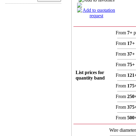
From
7+
p
From
17+
From
37+
From
75+
List prices for
From
121
quantity band
From
175
From
250
From
375
From
500
Wire diamete