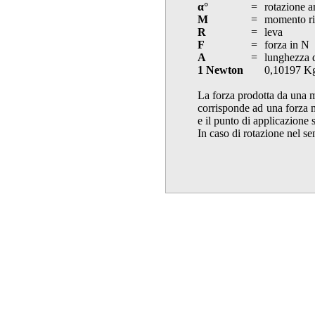
α°
=
rotazione a
M
=
momento ri
R
=
leva
F
=
forza in N
A
=
lunghezza d
1 Newton
0,10197 K
La forza prodotta da una m
corrisponde ad una forza m
e il punto di applicazione 
In caso di rotazione nel se