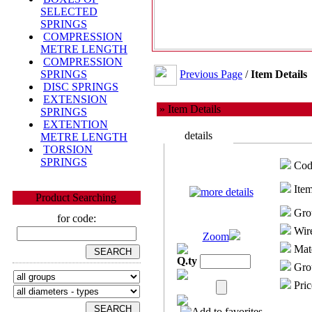
SELECTED
SPRINGS
COMPRESSION
METRE LENGTH
COMPRESSION
Previous Page
/
Item Details
SPRINGS
DISC SPRINGS
EXTENSION
» Item Details
SPRINGS
EXTENTION
details
METRE LENGTH
TORSION
SPRINGS
Cod
Item
Product Searching
Gro
for code:
Wire
Zoom
Mate
Q.ty
Grou
Pric