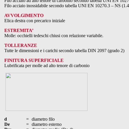
Filo acciaio ad alto tenore di carbonio secondo tabella UNI EN 102
Filo acciaio inossidabile secondo tabella UNI EN 10270.3 – NS (1.
AVVOLGIMENTO
Elica destra con precarico iniziale
ESTREMITA’
Molle: occhielli tedeschi chiusi con relazione variabile.
TOLLERANZE
Tutte le dimensioni e i carichi secondo tabella DIN 2097 (grado 2)
FINITURA SUPERFICIALE
Lubrificata per molle ad alto tenore di carbonio
d
=
diametro filo
De
=
diametro esterno