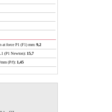
n at force P1 (F1) mm:
9,2
 L1 (P1 Newton):
15,7
/mm (P/f):
1,45