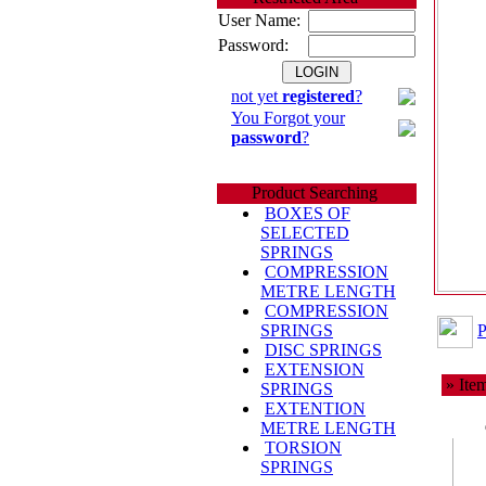
User Name:
Password:
not yet
registered
?
You Forgot your
password
?
Product Searching
BOXES OF
SELECTED
SPRINGS
COMPRESSION
METRE LENGTH
COMPRESSION
P
SPRINGS
DISC SPRINGS
EXTENSION
» Item
SPRINGS
EXTENTION
METRE LENGTH
TORSION
SPRINGS