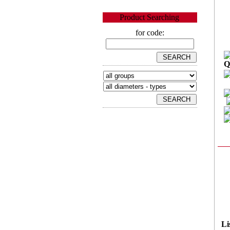
Product Searching
for code:
Q
Li