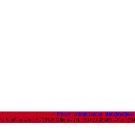
Privacy
|
Administration
|
dim@molle.c
ia Sant'Uguzzone 5 - 20126 Milano - Tel. +39 02 8323451 - Fax +3