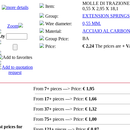
MOLLE DI TRAZIONE
Item:
0,55 X 2,95 X 18,1
EXTENSION SPRINGS
Group:
0,55 MM.
Wire diameter:
Zoom
ACCIAIO AL CARBONI
Material:
.ty
BA
Group Price:
€ 2,24
The prices are
+ V
Price:
From
7+
pieces ---> Price:
€ 1,95
From
17+
pieces ---> Price:
€ 1,66
From
37+
pieces ---> Price:
€ 1,32
From
75+
pieces ---> Price:
€ 1,00
st prices for
From
121+
pieces ---> Price:
€ 0,87