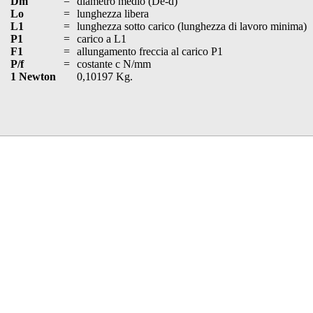
Dm
=
diametro medio (De-d)
Lo
=
lunghezza libera
L1
=
lunghezza sotto carico (lunghezza di lavoro minima)
P1
=
carico a L1
F1
=
allungamento freccia al carico P1
P/f
=
costante c N/mm
1 Newton
0,10197 Kg.