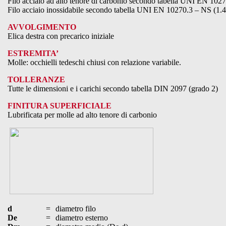
Filo acciaio ad alto tenore di carbonio secondo tabella UNI EN 102
Filo acciaio inossidabile secondo tabella UNI EN 10270.3 – NS (1.
AVVOLGIMENTO
Elica destra con precarico iniziale
ESTREMITA’
Molle: occhielli tedeschi chiusi con relazione variabile.
TOLLERANZE
Tutte le dimensioni e i carichi secondo tabella DIN 2097 (grado 2)
FINITURA SUPERFICIALE
Lubrificata per molle ad alto tenore di carbonio
d
=
diametro filo
De
=
diametro esterno