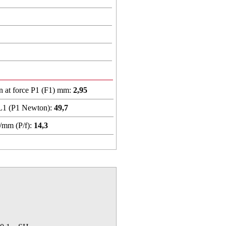
n at force P1 (F1) mm:
2,95
 L1 (P1 Newton):
49,7
/mm (P/f):
14,3