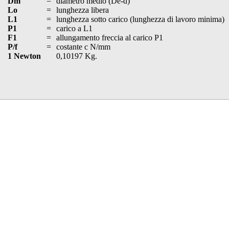
Dm
=
diametro medio (De-d)
Lo
=
lunghezza libera
L1
=
lunghezza sotto carico (lunghezza di lavoro minima)
P1
=
carico a L1
F1
=
allungamento freccia al carico P1
P/f
=
costante c N/mm
1 Newton
0,10197 Kg.