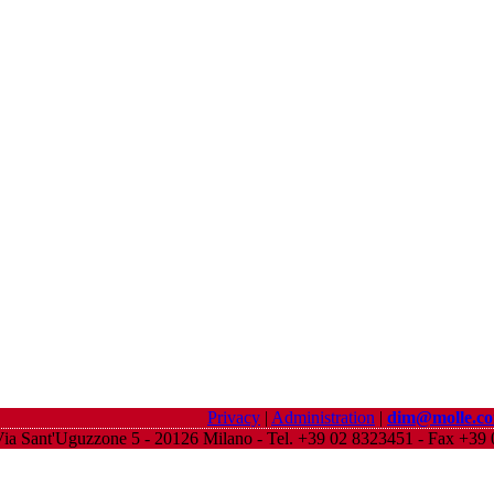
Privacy
|
Administration
|
dim@molle.c
ia Sant'Uguzzone 5 - 20126 Milano - Tel. +39 02 8323451 - Fax +3