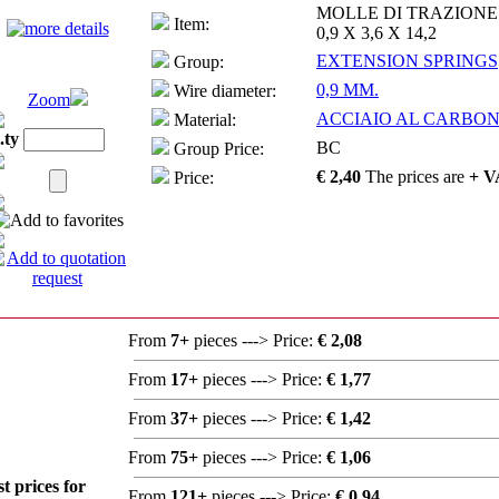
MOLLE DI TRAZIONE
Item:
0,9 X 3,6 X 14,2
EXTENSION SPRINGS
Group:
0,9 MM.
Wire diameter:
Zoom
ACCIAIO AL CARBONI
Material:
.ty
BC
Group Price:
€ 2,40
The prices are
+ V
Price:
From
7+
pieces ---> Price:
€ 2,08
From
17+
pieces ---> Price:
€ 1,77
From
37+
pieces ---> Price:
€ 1,42
From
75+
pieces ---> Price:
€ 1,06
st prices for
From
121+
pieces ---> Price:
€ 0,94