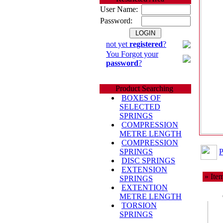
User Name:
Password:
not yet
registered
?
You Forgot your
password
?
Product Searching
BOXES OF
SELECTED
SPRINGS
COMPRESSION
METRE LENGTH
COMPRESSION
P
SPRINGS
DISC SPRINGS
EXTENSION
» Item
SPRINGS
EXTENTION
METRE LENGTH
TORSION
SPRINGS