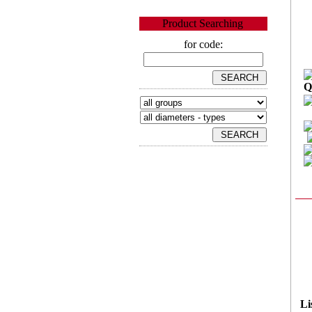
Product Searching
for code:
Q
Li