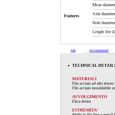
Mean diamet
Axle diameter
Features
Hole diameter
Length free 
tab
recommend
TECHNICAL DETAIL
MATERIALI
Filo acciaio ad alto teno
Filo acciaio inossidabile
AVVOLGIMENTO
Elica destra
ESTREMITA’
Molle in filo fino a mm.0,