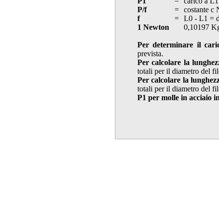
P1
=
carico a L1
P/f
=
costante c
f
=
L0 - L1 = 
1 Newton
0,10197 K
Per determinare il cari
prevista.
Per calcolare la lunghez
totali per il diametro del f
Per calcolare la lunghez
totali per il diametro del f
P1 per molle in acciaio i