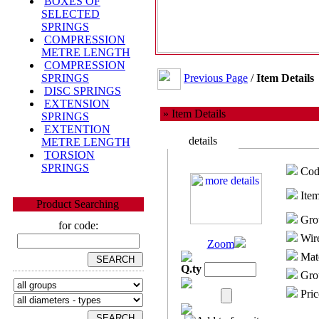
BOXES OF
SELECTED
SPRINGS
COMPRESSION
METRE LENGTH
COMPRESSION
Previous Page
/
Item Details
SPRINGS
DISC SPRINGS
EXTENSION
» Item Details
SPRINGS
EXTENTION
details
METRE LENGTH
TORSION
SPRINGS
Cod
Item
Product Searching
Gro
for code:
Wire
Zoom
Mate
Q.ty
Grou
Pric