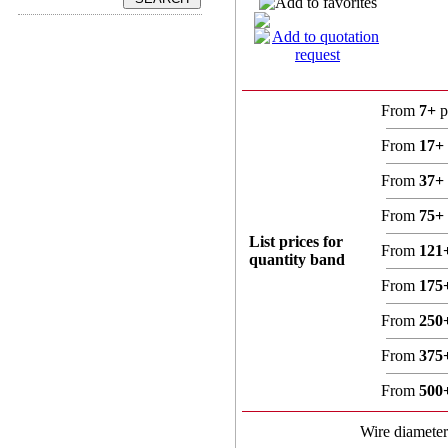
From
7+
p
From
17+
From
37+
From
75+
List prices for
From
121
quantity band
From
175
From
250
From
375
From
500
Wire diamete