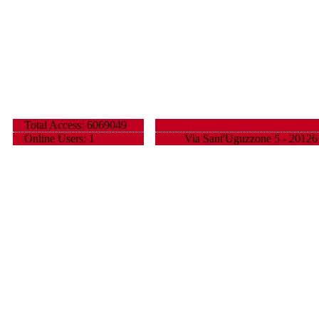
Total Access: 6069049
Online Users: 1
Via Sant'Uguzzone 5 - 20126