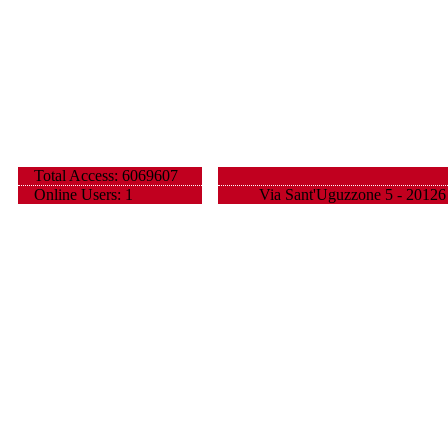
Total Access: 6069607
Online Users: 1
Via Sant'Uguzzone 5 - 20126