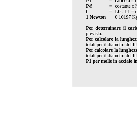
P1
=
carico a L1
P/f
=
costante c
f
=
L0 - L1 = 
1 Newton
0,10197 K
Per determinare il cari
prevista.
Per calcolare la lunghez
totali per il diametro del f
Per calcolare la lunghez
totali per il diametro del f
P1 per molle in acciaio i