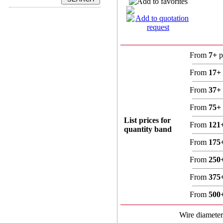
From
7+
p
From
17+
From
37+
From
75+
List prices for
From
121
quantity band
From
175
From
250
From
375
From
500
Wire diamete