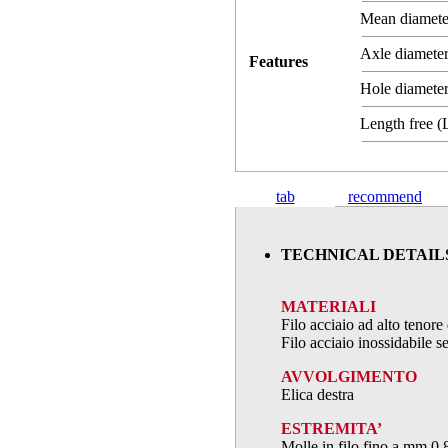
Mean diamet
Axle diameter
Features
Hole diameter
Length free 
tab
recommend
TECHNICAL DETAIL
MATERIALI
Filo acciaio ad alto teno
Filo acciaio inossidabile
AVVOLGIMENTO
Elica destra
ESTREMITA’
Molle in filo fino a mm.0,