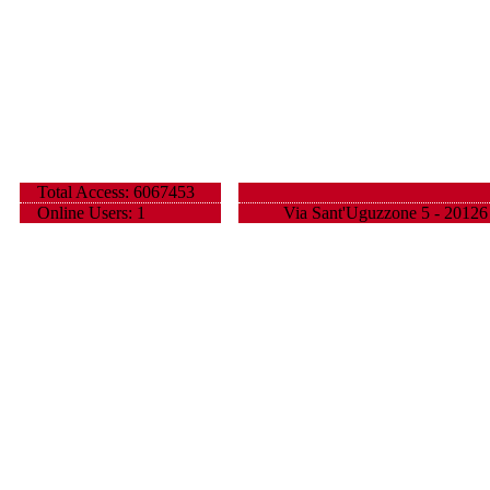
Total Access: 6067453
Online Users: 1
Via Sant'Uguzzone 5 - 20126