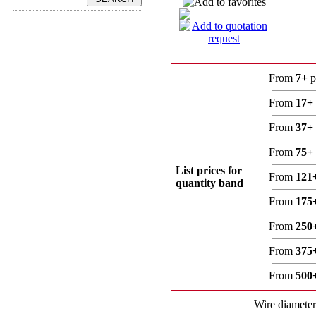
From
7+
p
From
17+
From
37+
From
75+
List prices for
From
121
quantity band
From
175
From
250
From
375
From
500
Wire diamete