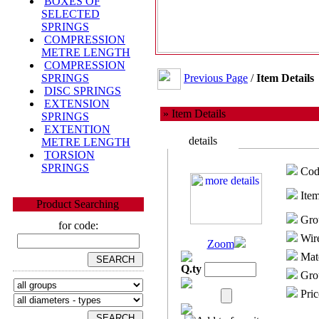
BOXES OF
SELECTED
SPRINGS
COMPRESSION
METRE LENGTH
COMPRESSION
Previous Page
/
Item Details
SPRINGS
DISC SPRINGS
EXTENSION
» Item Details
SPRINGS
EXTENTION
details
METRE LENGTH
TORSION
SPRINGS
Cod
Item
Product Searching
Gro
for code:
Wire
Zoom
Mate
Q.ty
Grou
Pric