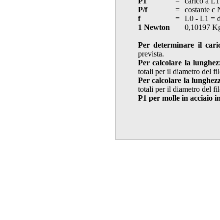
P1
=
carico a L1
P/f
=
costante c
f
=
L0 - L1 = 
1 Newton
0,10197 K
Per determinare il cari
prevista.
Per calcolare la lunghez
totali per il diametro del f
Per calcolare la lunghez
totali per il diametro del f
P1 per molle in acciaio i