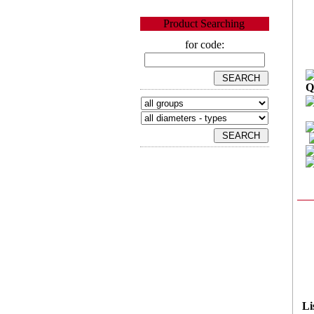
Product Searching
for code:
Q
Li