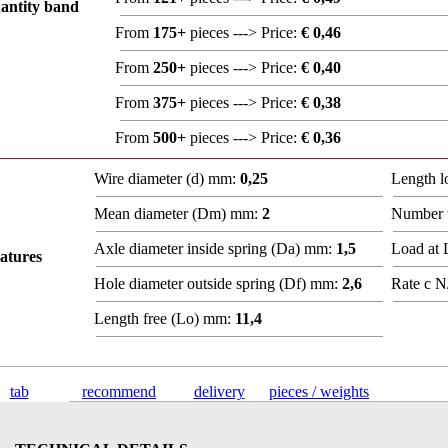
antity band
From
175+
pieces ---> Price:
€ 0,46
From
250+
pieces ---> Price:
€ 0,40
From
375+
pieces ---> Price:
€ 0,38
From
500+
pieces ---> Price:
€ 0,36
Wire diameter (d) mm:
0,25
Length 
Mean diameter (Dm) mm:
2
Number t
Axle diameter inside spring (Da) mm:
1,5
Load at
atures
Hole diameter outside spring (Df) mm:
2,6
Rate c N
Length free (Lo) mm:
11,4
tab
recommend
delivery
pieces / weights