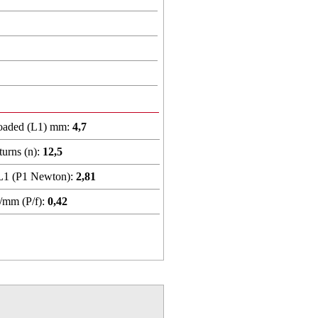
loaded (L1) mm:
4,7
urns (n):
12,5
 L1 (P1 Newton):
2,81
/mm (P/f):
0,42