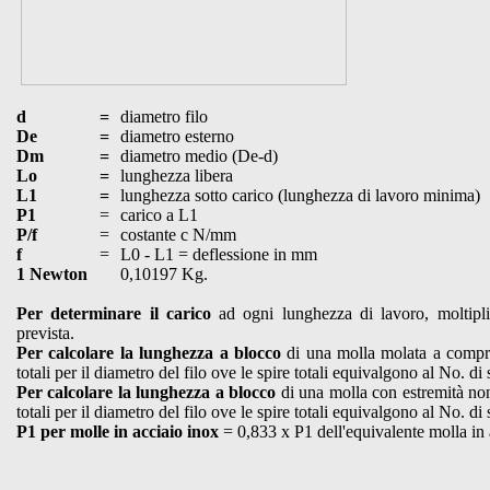
d
=
diametro filo
De
=
diametro esterno
Dm
=
diametro medio (De-d)
Lo
=
lunghezza libera
L1
=
lunghezza sotto carico (lunghezza di lavoro minima)
P1
=
carico a L1
P/f
=
costante c N/mm
f
=
L0 - L1 = deflessione in mm
1 Newton
0,10197 Kg.
Per determinare il carico
ad ogni lunghezza di lavoro, moltiplic
prevista.
Per calcolare la lunghezza a blocco
di una molla molata a compres
totali per il diametro del filo ove le spire totali equivalgono al No. di 
Per calcolare la lunghezza a blocco
di una molla con estremità non 
totali per il diametro del filo ove le spire totali equivalgono al No. di 
P1 per molle in acciaio inox
= 0,833 x P1 dell'equivalente molla in