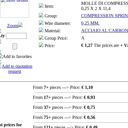
MOLLE DI COMPRES
Item:
0,25 X 2 X 11,4
COMPRESSION SPRI
Group:
0,25 MM.
Wire diameter:
Zoom
ACCIAIO AL CARBONI
Material:
.ty
A
Group Price:
€ 1,27
The prices are
+ V
Price:
From
7+
pieces ---> Price:
€ 1,10
From
17+
pieces ---> Price:
€ 0,93
From
37+
pieces ---> Price:
€ 0,75
From
75+
pieces ---> Price:
€ 0,56
st prices for
From
121+
pieces ---> Price:
€ 0,49