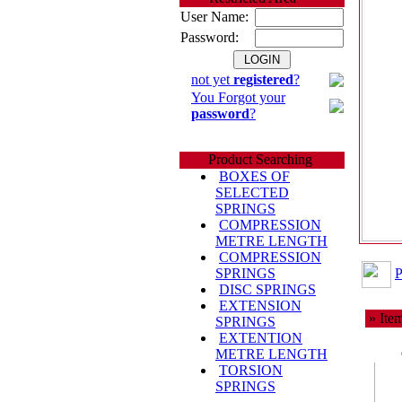
User Name:
Password:
not yet
registered
?
You Forgot your
password
?
Product Searching
BOXES OF
SELECTED
SPRINGS
COMPRESSION
METRE LENGTH
COMPRESSION
P
SPRINGS
DISC SPRINGS
EXTENSION
» Item
SPRINGS
EXTENTION
METRE LENGTH
TORSION
SPRINGS