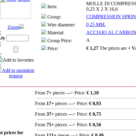
MOLLE DI COMPRES
Item:
0,25 X 2 X 16,6
COMPRESSION SPRI
Group:
0,25 MM.
Wire diameter:
Zoom
ACCIAIO AL CARBONI
Material:
.ty
A
Group Price:
€ 1,27
The prices are
+ V
Price:
From
7+
pieces ---> Price:
€ 1,10
From
17+
pieces ---> Price:
€ 0,93
From
37+
pieces ---> Price:
€ 0,75
From
75+
pieces ---> Price:
€ 0,56
st prices for
From
121+
pieces ---> Price:
€ 0,49