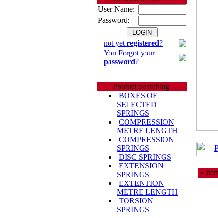
User Name:
Password:
not yet
registered
?
You Forgot your
password
?
Product Searching
BOXES OF
SELECTED
SPRINGS
COMPRESSION
METRE LENGTH
COMPRESSION
P
SPRINGS
DISC SPRINGS
EXTENSION
» Item
SPRINGS
EXTENTION
METRE LENGTH
TORSION
SPRINGS