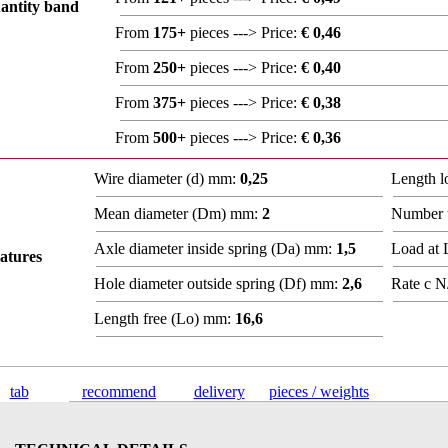
antity band
From
175+
pieces ---> Price:
€ 0,46
From
250+
pieces ---> Price:
€ 0,40
From
375+
pieces ---> Price:
€ 0,38
From
500+
pieces ---> Price:
€ 0,36
Wire diameter (d) mm:
0,25
Length 
Mean diameter (Dm) mm:
2
Number t
Axle diameter inside spring (Da) mm:
1,5
Load at
atures
Hole diameter outside spring (Df) mm:
2,6
Rate c N
Length free (Lo) mm:
16,6
tab
recommend
delivery
pieces / weights