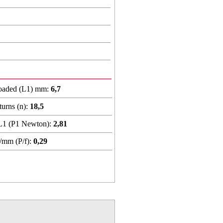
loaded (L1) mm:
6,7
urns (n):
18,5
 L1 (P1 Newton):
2,81
/mm (P/f):
0,29