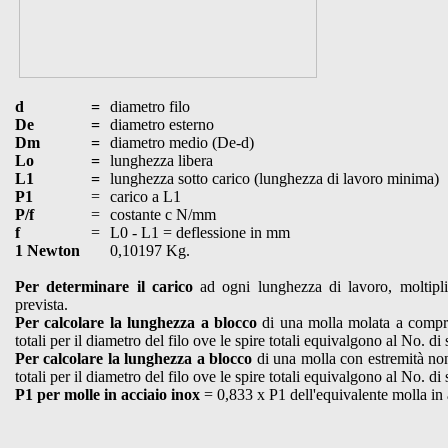
d
=
diametro filo
De
=
diametro esterno
Dm
=
diametro medio (De-d)
Lo
=
lunghezza libera
L1
=
lunghezza sotto carico (lunghezza di lavoro minima)
P1
=
carico a L1
P/f
=
costante c N/mm
f
=
L0 - L1 = deflessione in mm
1 Newton
0,10197 Kg.
Per determinare il carico
ad ogni lunghezza di lavoro, moltiplic
prevista.
Per calcolare la lunghezza a blocco
di una molla molata a compres
totali per il diametro del filo ove le spire totali equivalgono al No. di 
Per calcolare la lunghezza a blocco
di una molla con estremità non 
totali per il diametro del filo ove le spire totali equivalgono al No. di 
P1 per molle in acciaio inox
= 0,833 x P1 dell'equivalente molla in