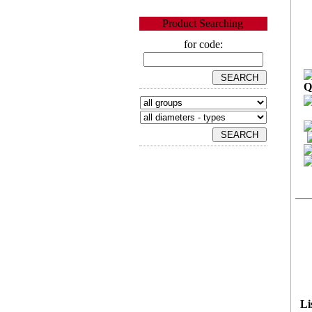
Product Searching
for code:
Q
Li