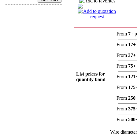
From
7+
p
From
17+
From
37+
From
75+
List prices for
From
121
quantity band
From
175
From
250
From
375
From
500
Wire diamete