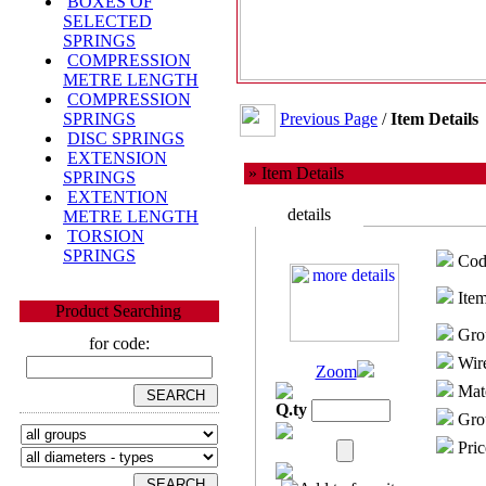
BOXES OF
SELECTED
SPRINGS
COMPRESSION
METRE LENGTH
COMPRESSION
Previous Page
/
Item Details
SPRINGS
DISC SPRINGS
EXTENSION
» Item Details
SPRINGS
EXTENTION
details
METRE LENGTH
TORSION
SPRINGS
Cod
Item
Product Searching
Gro
for code:
Wire
Zoom
Mate
Q.ty
Grou
Pric