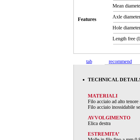
Mean diamet
Axle diameter
Features
Hole diameter
Length free 
tab
recommend
TECHNICAL DETAIL
MATERIALI
Filo acciaio ad alto teno
Filo acciaio inossidabile
AVVOLGIMENTO
Elica destra
ESTREMITA’
Molle in filo fino a mm.0,