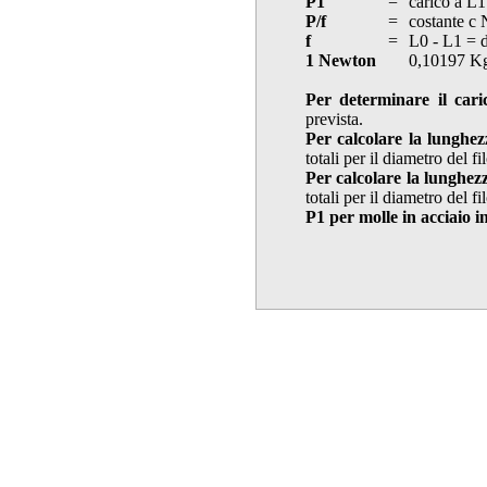
P1
=
carico a L1
P/f
=
costante c
f
=
L0 - L1 = 
1 Newton
0,10197 K
Per determinare il cari
prevista.
Per calcolare la lunghez
totali per il diametro del f
Per calcolare la lunghez
totali per il diametro del f
P1 per molle in acciaio i