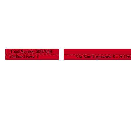
Total Access: 6067658
Online Users: 1
Via Sant'Uguzzone 5 - 20126